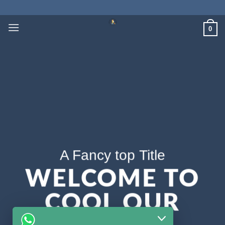
İçeriğe
atla
0
A Fancy top Title
WELCOME TO
COOL OUR