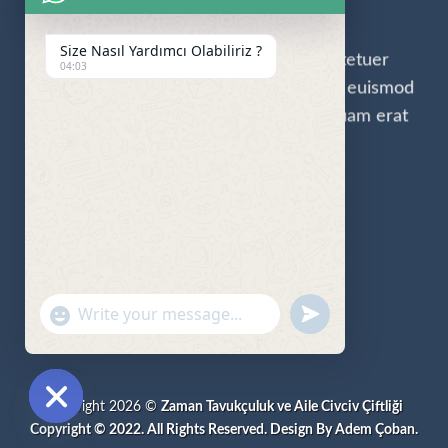
SHOP
Size Nasıl Yardımcı Olabiliriz ?
Lorem ipsum dolor sit amet, consectetuer
04:03
adipiscing elit, sed diam nonummy nibh euismod
tincidunt ut laoreet dolore magna aliquam erat
volutpat.
SHOP NOW
UNDEFINED
"+CHATY_SETTINGS.LANG.EMOJI_PICKER+"
WhatsApp
Message
Copyright 2026 ©
Zaman Tavukçuluk ve Aile Civciv Çiftliği
Copyright © 2022. All Rights Reserved. Design By Adem Çoban.
HIDE