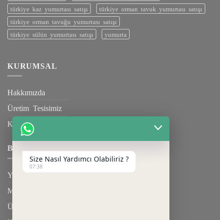
türkiye kaz yumurtası satışı
türkiye orman tavuk yumurtası satışı
türkiye orman tavuğu yumurtası satışı
türkiye sülün yumurtası satışı
yumurta
KURUMSAL
Hakkımızda
Üretim Tesisimiz
Kalite Belgelerimiz
BILGILENDIRME
Size Nasıl Yardımcı Olabiliriz ?
07:38
Yardım
Mesafeli Satış Sözleşmesi
Üyelik Sözleşmesi