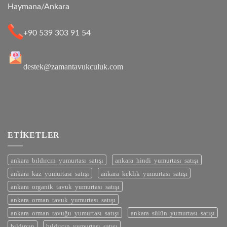
Haymana/Ankara
+90 539 303 91 54
destek@zamantavukculuk.com
ETIKETLER
ankara bıldırcın yumurtası satışı
ankara hindi yumurtası satışı
ankara kaz yumurtası satışı
ankara keklik yumurtası satışı
ankara organik tavuk yumurtası satışı
ankara orman tavuk yumurtası satışı
ankara orman tavuğu yumurtası satışı
ankara sülün yumurtası satışı
bıldırcın
bıldırcın yumurtası satışı