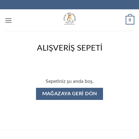
İçeriğe
atla
0
ALIŞVERIŞ SEPETI
Sepetiniz şu anda boş.
MAĞAZAYA GERI DÖN