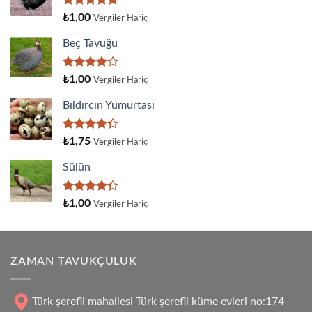
5 üzerinden
₺
1,00
Vergiler Hariç
5.00
oy
aldı
Beç Tavuğu
5
₺
1,00
Vergiler Hariç
üzerinden
4.00
oy
Bıldırcın Yumurtası
aldı
5
₺
1,75
Vergiler Hariç
üzerinden
4.33
oy
Sülün
aldı
5
₺
1,00
Vergiler Hariç
üzerinden
4.33
oy
aldı
ZAMAN TAVUKÇULUK
Türk şerefli mahallesi Türk şerefli küme evleri no:174