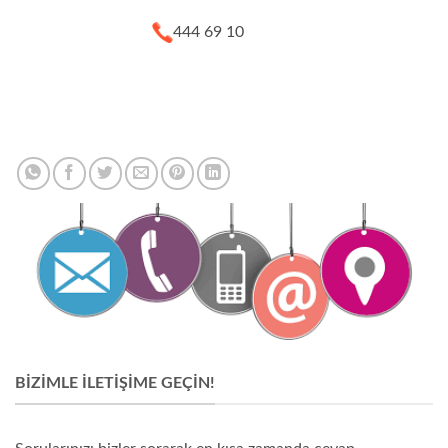
444 69 10
BIZIMLE İLETIŞIME GEÇIN!