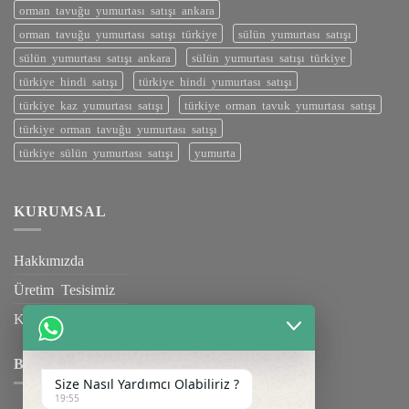
orman tavuğu yumurtası satışı ankara
orman tavuğu yumurtası satışı türkiye
sülün yumurtası satışı
sülün yumurtası satışı ankara
sülün yumurtası satışı türkiye
türkiye hindi satışı
türkiye hindi yumurtası satışı
türkiye kaz yumurtası satışı
türkiye orman tavuk yumurtası satışı
türkiye orman tavuğu yumurtası satışı
türkiye sülün yumurtası satışı
yumurta
KURUMSAL
Hakkımızda
Üretim Tesisimiz
Kalite Belgelerimiz
BILGILENDIRME
Size Nasıl Yardımcı Olabiliriz ?
19:55