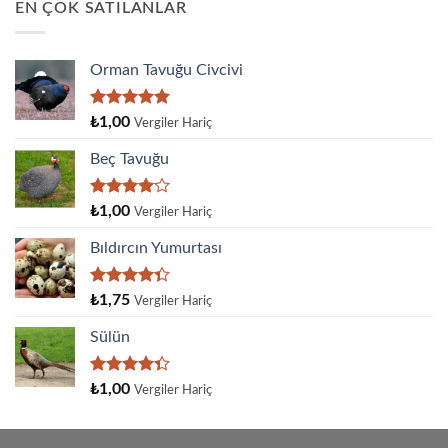
EN ÇOK SATILANLAR
Orman Tavuğu Civcivi
5 üzerinden
₺
1,00
Vergiler Hariç
5.00
oy
aldı
Beç Tavuğu
5
₺
1,00
Vergiler Hariç
üzerinden
4.00
oy
Bıldırcın Yumurtası
aldı
5
₺
1,75
Vergiler Hariç
üzerinden
4.33
oy
Sülün
aldı
5
₺
1,00
Vergiler Hariç
üzerinden
4.33
oy
aldı