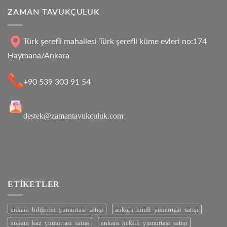
ZAMAN TAVUKÇULUK
Türk şerefli mahallesi Türk şerefli küme evleri no:174
Haymana/Ankara
+90 539 303 91 54
destek@zamantavukculuk.com
ETIKETLER
ankara bıldırcın yumurtası satışı
ankara hindi yumurtası satışı
ankara kaz yumurtası satışı
ankara keklik yumurtası satışı