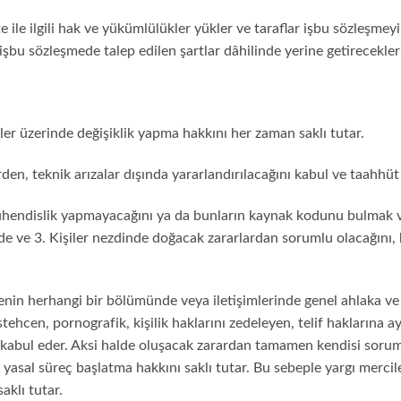
 ile ilgili hak ve yükümlülükler yükler ve taraflar işbu sözleşmey
şbu sözleşmede talep edilen şartlar dâhilinde yerine getirecekler
ler üzerinde değişiklik yapma hakkını her zaman saklı tutar.
en, teknik arızalar dışında yararlandırılacağını kabul ve taahhüt
 mühendislik yapmayacağını ya da bunların kaynak kodunu bulmak
e ve 3. Kişiler nezdinde doğacak zararlardan sorumlu olacağını, 
sitenin herhangi bir bölümünde veya iletişimlerinde genel ahlaka ve 
tehcen, pornografik, kişilik haklarını zedeleyen, telif haklarına ayk
kabul eder. Aksi halde oluşacak zarardan tamamen kendisi sorumlu
r, yasal süreç başlatma hakkını saklı tutar. Bu sebeple yargı mercil
saklı tutar.