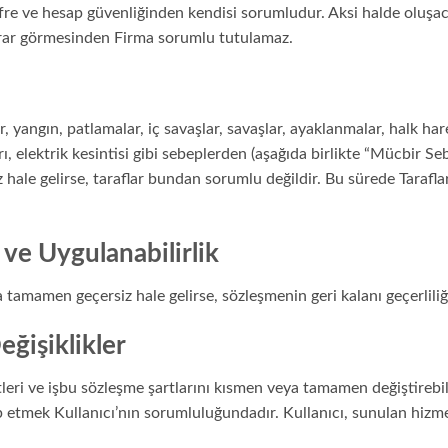
şifre ve hesap güvenliğinden kendisi sorumludur. Aksi halde oluşa
arar görmesinden Firma sorumlu tutulamaz.
, yangın, patlamalar, iç savaşlar, savaşlar, ayaklanmalar, halk harek
ları, elektrik kesintisi gibi sebeplerden (aşağıda birlikte “Mücbir 
 hale gelirse, taraflar bundan sorumlu değildir. Bu sürede Tarafl
ve Uygulanabilirlik
a tamamen geçersiz hale gelirse, sözleşmenin geri kalanı geçerlil
ğişiklikler
eri ve işbu sözleşme şartlarını kısmen veya tamamen değiştirebilir
takip etmek Kullanıcı’nın sorumluluğundadır. Kullanıcı, sunulan h