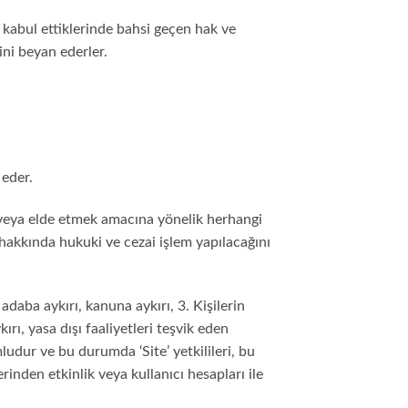
i kabul ettiklerinde bahsi geçen hak ve
ini beyan ederler.
 eder.
 veya elde etmek amacına yönelik herhangi
hakkında hukuki ve cezai işlem yapılacağını
adaba aykırı, kanuna aykırı, 3. Kişilerin
ırı, yasa dışı faaliyetleri teşvik eden
dur ve bu durumda ‘Site’ yetkilileri, bu
erinden etkinlik veya kullanıcı hesapları ile