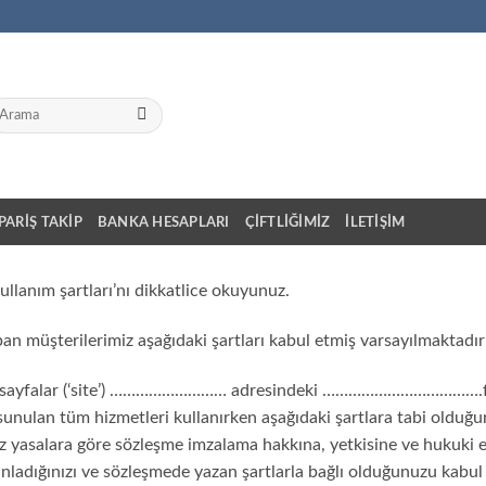
a:
IPARIŞ TAKIP
BANKA HESAPLARI
ÇIFTLIĞIMIZ
İLETIŞIM
ullanım şartları’nı dikkatlice okuyunuz.
apan müşterilerimiz aşağıdaki şartları kabul etmiş varsayılmaktadır
tüm sayfalar (‘site’) ……………………… adresindeki ……………………………….fir
tede sunulan tüm hizmetleri kullanırken aşağıdaki şartlara tabi old
yasalara göre sözleşme imzalama hakkına, yetkisine ve hukuki eh
dığınızı ve sözleşmede yazan şartlarla bağlı olduğunuzu kabul et