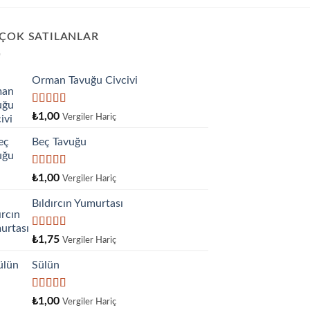
 ÇOK SATILANLAR
Orman Tavuğu Civcivi
5 üzerinden
₺
1,00
Vergiler Hariç
5.00
oy aldı
Beç Tavuğu
5
₺
1,00
Vergiler Hariç
üzerinden
4.00
oy
Bıldırcın Yumurtası
aldı
5
₺
1,75
Vergiler Hariç
üzerinden
4.33
oy
Sülün
aldı
5
₺
1,00
Vergiler Hariç