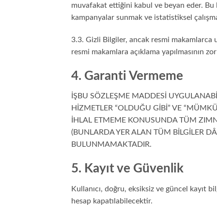
muvafakat ettiğini kabul ve beyan eder. Bu 
kampanyalar sunmak ve istatistiksel çalışma
3.3. Gizli Bilgiler, ancak resmi makamlarca
resmi makamlara açıklama yapılmasının zor
4. Garanti Vermeme
İŞBU SÖZLEŞME MADDESİ UYGULANABİL
HİZMETLER “OLDUĞU GİBİ” VE “MÜMKÜ
İHLAL ETMEME KONUSUNDA TÜM ZIMNİ 
(BUNLARDA YER ALAN TÜM BİLGİLER DÂH
BULUNMAMAKTADIR.
5. Kayıt ve Güvenlik
Kullanıcı, doğru, eksiksiz ve güncel kayıt bi
hesap kapatılabilecektir.