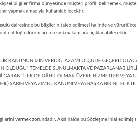
kişisel bilgiler firma bünyesinde müşteri profili belirlemek, müş
lar yapmak amacıyla kullanılabilecektir.
 usulü dairesinde bu bilgilerin talep edilmesi halinde ve yürürlü
unlu olduğu durumlarda resmi makamlara açıklanabilecektir.
İR KANUNUN İZİN VERDİĞİ AZAMİ ÖLÇÜDE GEÇERLİ OLAC
N OLDUĞU” TEMELDE SUNULMAKTA VE PAZARLANABİLİRLİK
GARANTİLER DE DÂHİL OLMAK ÜZERE HİZMETLER VEYA UY
İL) SARİH VEYA ZIMNİ, KANUNİ VEYA BAŞKA BİR NİTELİKTE
lgilerini vermek zorundadır. Aksi halde bu Sözleşme ihlal edilmiş s