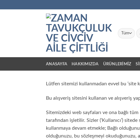
İçeriğe
atla
Ar
ANASAYFA
HAKKIMIZDA
ÜRÜNLERİMİZ
S
Lütfen sitemizi kullanmadan evvel bu ‘site k
Bu alışveriş sitesini kullanan ve alışveriş y
Sitemizdeki web sayfaları ve ona bağlı 
tarafından işletilir. Sizler (‘Kullanıcı’) si
kullanmaya devam etmekle; Bağlı olduğunuz 
olduğunuzu, bu sözleşmeyi okuduğunuzu, anla