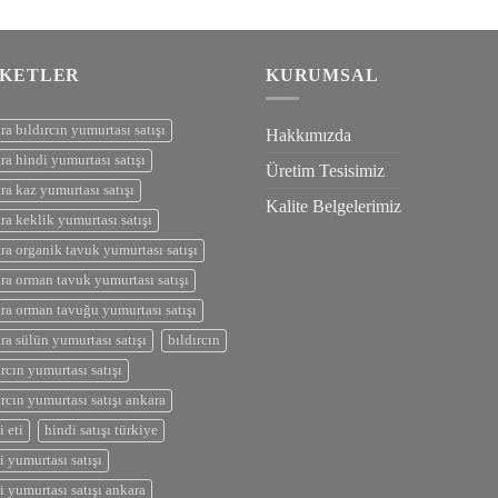
IKETLER
KURUMSAL
ra bıldırcın yumurtası satışı
Hakkımızda
ra hindi yumurtası satışı
Üretim Tesisimiz
ra kaz yumurtası satışı
Kalite Belgelerimiz
ra keklik yumurtası satışı
ra organik tavuk yumurtası satışı
ra orman tavuk yumurtası satışı
ra orman tavuğu yumurtası satışı
ra sülün yumurtası satışı
bıldırcın
ırcın yumurtası satışı
ırcın yumurtası satışı ankara
i eti
hindi satışı türkiye
i yumurtası satışı
i yumurtası satışı ankara