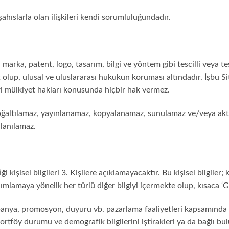
şahıslarla olan ilişkileri kendi sorumluluğundadır.
 marka, patent, logo, tasarım, bilgi ve yöntem gibi tescilli veya tes
ait olup, ulusal ve uluslararası hukukun koruması altındadır. İşbu Si
ri mülkiyet hakları konusunda hiçbir hak vermez.
de çoğaltılamaz, yayınlanamaz, kopyalanamaz, sunulamaz ve/veya akt
llanılamaz.
iği kişisel bilgileri 3. Kişilere açıklamayacaktır. Bu kişisel bilgiler
ımlamaya yönelik her türlü diğer bilgiyi içermekte olup, kısaca ‘Gizl
panya, promosyon, duyuru vb. pazarlama faaliyetleri kapsamında kul
 portföy durumu ve demografik bilgilerini iştirakleri ya da bağlı b