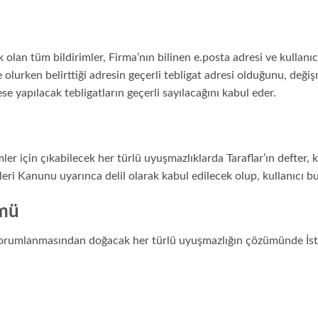
ek olan tüm bildirimler, Firma’nın bilinen e.posta adresi ve kullanı
üye olurken belirttiği adresin geçerli tebligat adresi olduğunu, de
ese yapılacak tebligatların geçerli sayılacağını kabul eder.
mler için çıkabilecek her türlü uyuşmazlıklarda Taraflar’ın defter, ka
ri Kanunu uyarınca delil olarak kabul edilecek olup, kullanıcı bu 
ümü
orumlanmasından doğacak her türlü uyuşmazlığın çözümünde İst