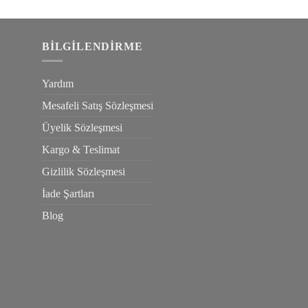
üzerinden
4.33
oy
aldı
BILGILENDIRME
Yardım
Mesafeli Satış Sözleşmesi
Üyelik Sözleşmesi
Kargo & Teslimat
Gizlilik Sözleşmesi
İade Şartları
Blog