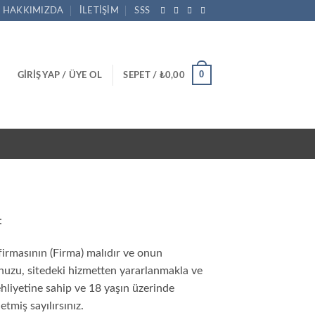
HAKKIMIZDA
İLETIŞIM
SSS
0
GIRIŞ YAP / ÜYE OL
SEPET /
₺
0,00
:
masının (Firma) malıdır ve onun
uğunuzu, sitedeki hizmetten yararlanmakla ve
liyetine sahip ve 18 yaşın üzerinde
miş sayılırsınız.