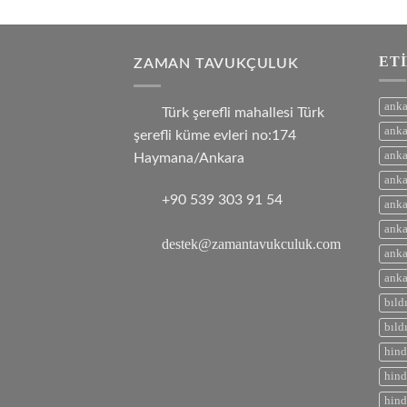
ET
ZAMAN TAVUKÇULUK
anka
Türk şerefli mahallesi Türk
anka
şerefli küme evleri no:174
anka
Haymana/Ankara
anka
+90 539 303 91 54
anka
anka
destek@zamantavukculuk.com
anka
anka
bıld
bıld
hind
hind
hind