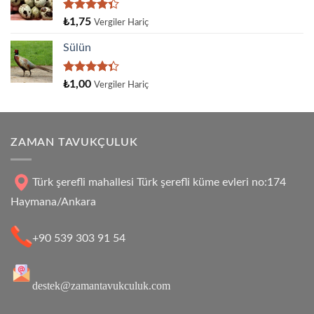
5
₺
1,75
Vergiler Hariç
üzerinden
4.33
oy
Sülün
aldı
5
₺
1,00
Vergiler Hariç
üzerinden
4.33
oy
aldı
ZAMAN TAVUKÇULUK
Türk şerefli mahallesi Türk şerefli küme evleri no:174
Haymana/Ankara
+90 539 303 91 54
destek@zamantavukculuk.com