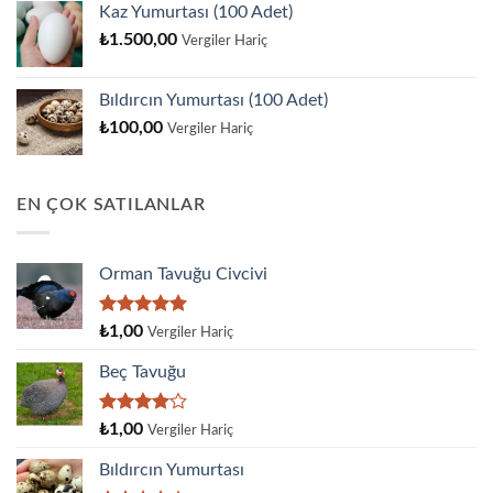
Kaz Yumurtası (100 Adet)
₺
1.500,00
Vergiler Hariç
Bıldırcın Yumurtası (100 Adet)
₺
100,00
Vergiler Hariç
EN ÇOK SATILANLAR
Orman Tavuğu Civcivi
5 üzerinden
₺
1,00
Vergiler Hariç
5.00
oy
aldı
Beç Tavuğu
5
₺
1,00
Vergiler Hariç
üzerinden
4.00
oy
Bıldırcın Yumurtası
aldı