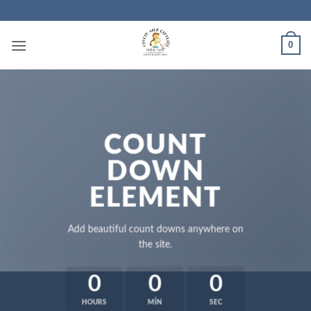
İçeriğe
atla
0
COUNT
DOWN
ELEMENT
Add beautiful count downs anywhere on
the site.
0
0
0
HOURS
MIN
SEC