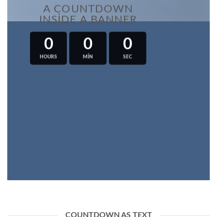
A COUNTDOWN
INSIDE A BANNER
0
0
0
HOURS
MIN
SEC
COUNTDOWN AS TEXT