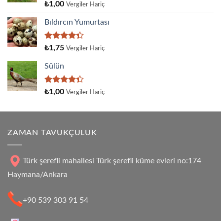
5
₺
1,00
Vergiler Hariç
üzerinden
4.00
oy
Bıldırcın Yumurtası
aldı
5
₺
1,75
Vergiler Hariç
üzerinden
4.33
oy
Sülün
aldı
5
₺
1,00
Vergiler Hariç
üzerinden
4.33
oy
aldı
ZAMAN TAVUKÇULUK
Türk şerefli mahallesi Türk şerefli küme evleri no:174
Haymana/Ankara
+90 539 303 91 54