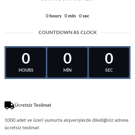
0
hours
0
min
0
sec
COUNTDOWN AS CLOCK
0
0
0
HOURS
MIN
SEC
Ücretsiz Teslimat
1000 adet ve üzeri yumurta alışverişlerde dilediğiniz adrese
ücretsiz teslimat