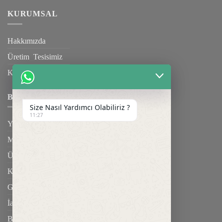
KURUMSAL
Hakkımızda
Üretim Tesisimiz
Kalite Belgelerimiz
BILGILENDIRME
Size Nasıl Yardımcı Olabiliriz ?
11:27
Yardım
Mesafeli Satış Sözleşmesi
Üyelik Sözleşmesi
Kargo & Teslimat
Gizlilik Sözleşmesi
İade Şartları
Blog