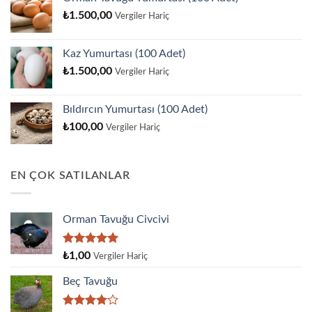
₺
1.500,00
Vergiler Hariç
Kaz Yumurtası (100 Adet)
₺
1.500,00
Vergiler Hariç
Bıldırcın Yumurtası (100 Adet)
₺
100,00
Vergiler Hariç
EN ÇOK SATILANLAR
Orman Tavuğu Civcivi
5 üzerinden
₺
1,00
Vergiler Hariç
5.00
oy
aldı
Beç Tavuğu