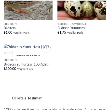
BILDIRCIN
BILDIRCIN YUMURTASI
Bıldırcın
Bıldırcın Yumurtası
₺
1,00
₺
1,75
Vergiler Hariç
Vergiler Hariç
STOKTA YOK
BILDIRCIN
Bıldırcın Yumurtası (100 Adet)
₺
100,00
Vergiler Hariç
Ücretsiz Teslimat
1000 adet ve üzeri yumurta alışverişlerde dilediğiniz adrese