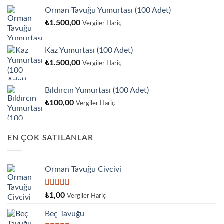
Orman Tavuğu Yumurtası (100 Adet)
₺
1.500,00
Vergiler Hariç
Kaz Yumurtası (100 Adet)
₺
1.500,00
Vergiler Hariç
Bıldırcın Yumurtası (100 Adet)
₺
100,00
Vergiler Hariç
EN ÇOK SATILANLAR
Orman Tavuğu Civcivi
5 üzerinden
₺
1,00
Vergiler Hariç
5.00
oy aldı
Beç Tavuğu