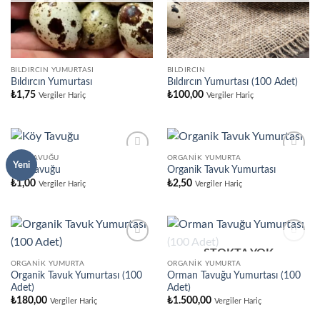
BILDIRCIN YUMURTASI
BILDIRCIN
Bıldırcın Yumurtası
Bıldırcın Yumurtası (100 Adet)
₺
1,75
₺
100,00
Vergiler Hariç
Vergiler Hariç
KÖY TAVUĞU
ORGANIK YUMURTA
Yeni
Köy Tavuğu
Organik Tavuk Yumurtası
₺
1,00
₺
2,50
Vergiler Hariç
Vergiler Hariç
STOKTA YOK
ORGANIK YUMURTA
ORGANIK YUMURTA
Organik Tavuk Yumurtası (100
Orman Tavuğu Yumurtası (100
Adet)
Adet)
₺
180,00
₺
1.500,00
Vergiler Hariç
Vergiler Hariç