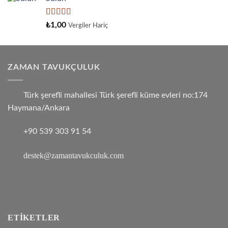
aldı
5
₺
1,00
Vergiler Hariç
üzerinden
4.33
oy
aldı
ZAMAN TAVUKÇULUK
Türk şerefli mahallesi Türk şerefli küme evleri no:174
Haymana/Ankara
+90 539 303 91 54
destek@zamantavukculuk.com
ETIKETLER