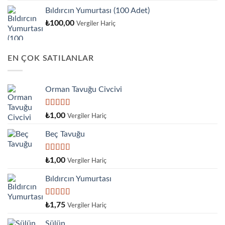
Bıldırcın Yumurtası (100 Adet)
₺
100,00
Vergiler Hariç
EN ÇOK SATILANLAR
Orman Tavuğu Civcivi
5 üzerinden
₺
1,00
Vergiler Hariç
5.00
oy aldı
Beç Tavuğu
5
₺
1,00
Vergiler Hariç
üzerinden
4.00
oy
Bıldırcın Yumurtası
aldı
5
₺
1,75
Vergiler Hariç
üzerinden
4.33
oy
Sülün