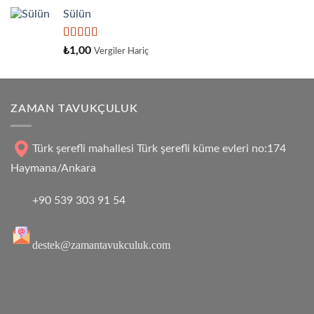
4.33
oy
Sülün
aldı
5
₺
1,00
Vergiler Hariç
üzerinden
4.33
oy
aldı
ZAMAN TAVUKÇULUK
Türk şerefli mahallesi Türk şerefli küme evleri no:174
Haymana/Ankara
+90 539 303 91 54
destek@zamantavukculuk.com