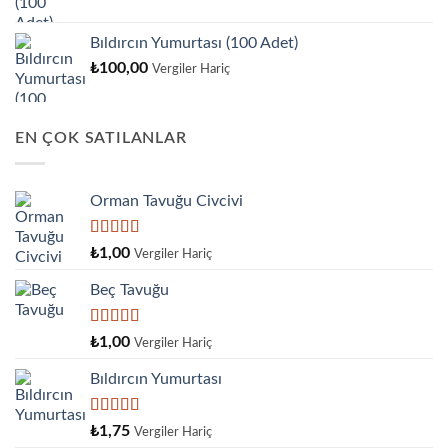
Bıldırcın Yumurtası (100 Adet)
₺
100,00
Vergiler Hariç
EN ÇOK SATILANLAR
Orman Tavuğu Civcivi
5 üzerinden
₺
1,00
Vergiler Hariç
5.00
oy aldı
Beç Tavuğu
5
₺
1,00
Vergiler Hariç
üzerinden
4.00
oy
Bıldırcın Yumurtası
aldı
5
₺
1,75
Vergiler Hariç
üzerinden