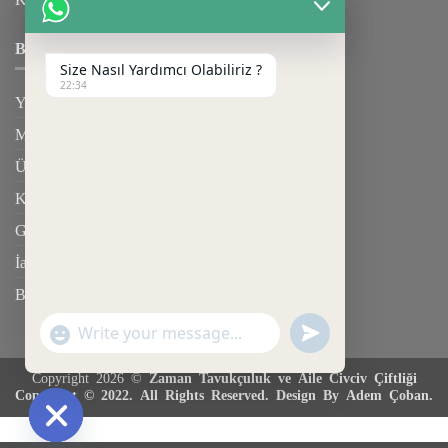
BILGILENDIRME
Size Nasıl Yardımcı Olabiliriz ?
22:34
Yardım
Mesafeli Satış Sözleşmesi
Üyelik Sözleşmesi
Kargo & Teslimat
Gizlilik Sözleşmesi
İade Şartları
Blog
UNDEFINED
"+CHATY_SETTINGS.LANG.EMOJI_PICKER+"
WhatsApp
Message
Copyright 2026 ©
Zaman Tavukçuluk ve Aile Civciv Çiftliği
Copyright © 2022. All Rights Reserved. Design By Adem Çoban.