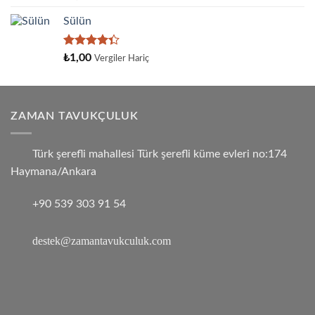
üzerinden
4.33
oy
Sülün
aldı
5
₺
1,00
Vergiler Hariç
üzerinden
4.33
oy
aldı
ZAMAN TAVUKÇULUK
Türk şerefli mahallesi Türk şerefli küme evleri no:174
Haymana/Ankara
+90 539 303 91 54
destek@zamantavukculuk.com