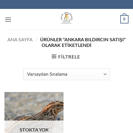
İçeriğe
atla
0
ANA SAYFA
/
ÜRÜNLER “ANKARA BILDIRCIN SATIŞI”
OLARAK ETIKETLENDI
FILTRELE
STOKTA YOK