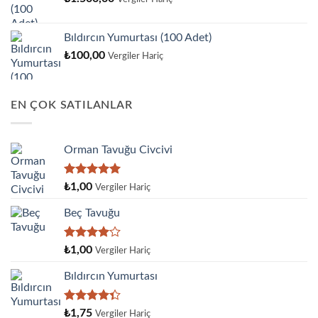
Bıldırcın Yumurtası (100 Adet)
₺
100,00
Vergiler Hariç
EN ÇOK SATILANLAR
Orman Tavuğu Civcivi
5 üzerinden
₺
1,00
Vergiler Hariç
5.00
oy
aldı
Beç Tavuğu
5
₺
1,00
Vergiler Hariç
üzerinden
4.00
oy
Bıldırcın Yumurtası
aldı
5
₺
1,75
Vergiler Hariç