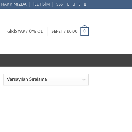
HAKKIMIZDA
İLETIŞIM
SSS
0
GIRIŞ YAP / ÜYE OL
SEPET /
₺
0,00