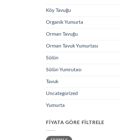
Köy Tavuğu
Organik Yumurta
Orman Tavuğu
Orman Tavuk Yumurtası
Sülün
Sülün Yumrutası
Tavuk
Uncategorized
Yumurta
FIYATA GÖRE FILTRELE
En
En