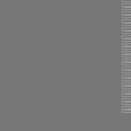
orma
orma
orma
orma
orma
sülü
sülü
sülü
türk
türk
türk
türk
türk
türk