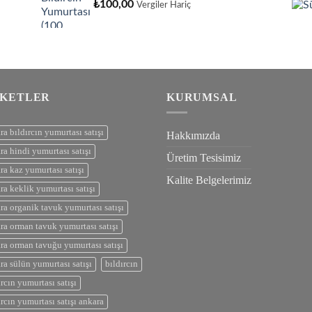
₺
100,00
Vergiler Hariç
IKETLER
KURUMSAL
ra bıldırcın yumurtası satışı
Hakkımızda
ra hindi yumurtası satışı
Üretim Tesisimiz
ra kaz yumurtası satışı
Kalite Belgelerimiz
ra keklik yumurtası satışı
ra organik tavuk yumurtası satışı
ra orman tavuk yumurtası satışı
ra orman tavuğu yumurtası satışı
ra sülün yumurtası satışı
bıldırcın
ırcın yumurtası satışı
ırcın yumurtası satışı ankara