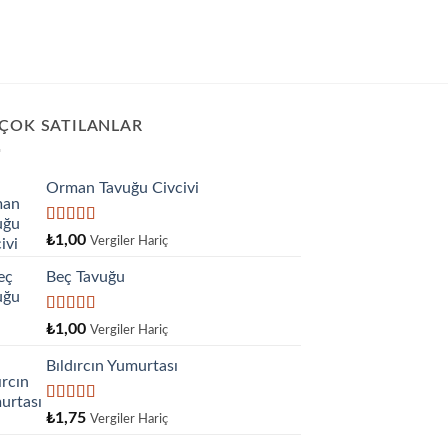
 ÇOK SATILANLAR
Orman Tavuğu Civcivi
5 üzerinden
₺
1,00
Vergiler Hariç
5.00
oy aldı
Beç Tavuğu
5
₺
1,00
Vergiler Hariç
üzerinden
4.00
oy
Bıldırcın Yumurtası
aldı
5
₺
1,75
Vergiler Hariç
üzerinden
4.33
oy