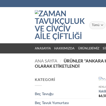
İçeriğe
atla
ANASAYFA
HAKKIMIZDA
ÜRÜNLERİMİZ
S
ANA SAYFA
/
ÜRÜNLER “ANKARA K
OLARAK ETIKETLENDI
KATEGORI
KEKL
Kekl
Beç Tavuğu
₺
6,5
Beç Tavuk Yumurtası