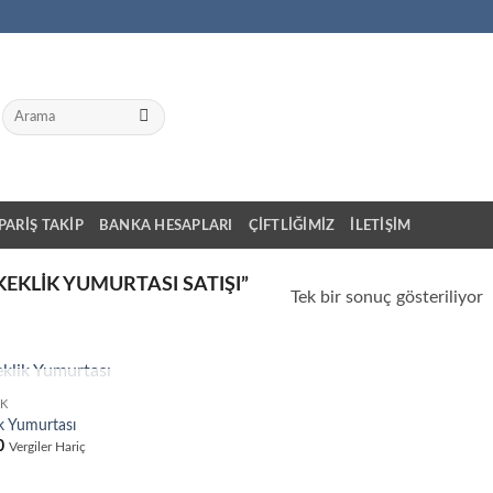
Ara:
IPARIŞ TAKIP
BANKA HESAPLARI
ÇIFTLIĞIMIZ
İLETIŞIM
EKLIK YUMURTASI SATIŞI”
Tek bir sonuç gösteriliyor
STOKTA YOK
IK
ik Yumurtası
0
Vergiler Hariç