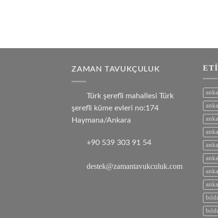
ET
ZAMAN TAVUKÇULUK
anka
Türk şerefli mahallesi Türk
anka
şerefli küme evleri no:174
anka
Haymana/Ankara
anka
+90 539 303 91 54
anka
anka
destek@zamantavukculuk.com
anka
anka
bıld
bıld