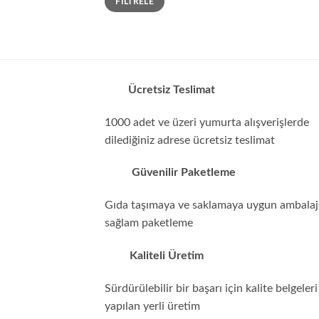
FILTRELE
düşük
yüksek
fiyat
fiyat
Ücretsiz Teslimat
1000 adet ve üzeri yumurta alışverişlerde
dilediğiniz adrese ücretsiz teslimat
Güvenilir Paketleme
Gıda taşımaya ve saklamaya uygun ambalajl
sağlam paketleme
Kaliteli Üretim
Sürdürülebilir bir başarı için kalite belgeleri 
yapılan yerli üretim