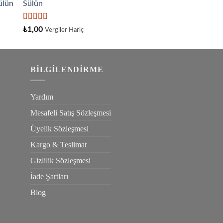
Sülün
aldı
5
₺
1,00
Vergiler Hariç
üzerinden
4.33
oy
aldı
BILGILENDIRME
Yardım
Mesafeli Satış Sözleşmesi
Üyelik Sözleşmesi
Kargo & Teslimat
Gizlilik Sözleşmesi
İade Şartları
Blog