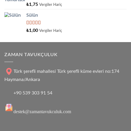
5
₺
1,75
Vergiler Hariç
üzerinden
4.33
oy
Sülün
aldı
5
₺
1,00
Vergiler Hariç
üzerinden
4.33
oy
aldı
ZAMAN TAVUKÇULUK
Türk şerefli mahallesi Türk şerefli küme evleri no:174
Haymana/Ankara
+90 539 303 91 54
destek@zamantavukculuk.com