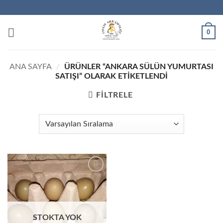
İçeriğe
atla
0
ANA SAYFA
/
ÜRÜNLER “ANKARA SÜLÜN YUMURTASI
SATIŞI” OLARAK ETIKETLENDI
FILTRELE
STOKTA YOK