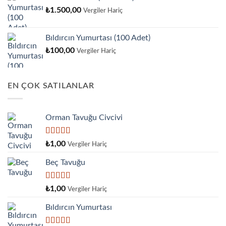
₺
1.500,00
Vergiler Hariç
Bıldırcın Yumurtası (100 Adet)
₺
100,00
Vergiler Hariç
EN ÇOK SATILANLAR
Orman Tavuğu Civcivi
5 üzerinden
₺
1,00
Vergiler Hariç
5.00
oy aldı
Beç Tavuğu
5
₺
1,00
Vergiler Hariç
üzerinden
4.00
oy
Bıldırcın Yumurtası
aldı