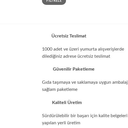
FILTRELE
düşük
yüksek
fiyat
fiyat
Ücretsiz Teslimat
1000 adet ve üzeri yumurta alışverişlerde
dilediğiniz adrese ücretsiz teslimat
Güvenilir Paketleme
Gıda taşımaya ve saklamaya uygun ambalajl
sağlam paketleme
Kaliteli Üretim
Sürdürülebilir bir başarı için kalite belgeleri 
yapılan yerli üretim