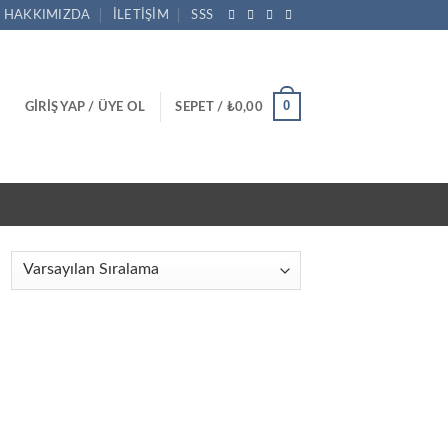
HAKKIMIZDA
İLETIŞIM
SSS
0
GIRIŞ YAP / ÜYE OL
SEPET /
₺
0,00