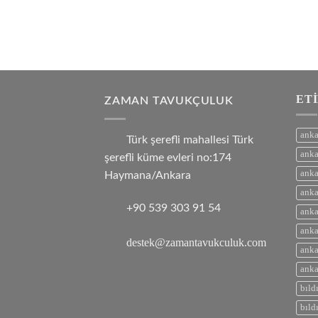
ET
ZAMAN TAVUKÇULUK
anka
Türk şerefli mahallesi Türk
anka
şerefli küme evleri no:174
anka
Haymana/Ankara
anka
+90 539 303 91 54
anka
anka
destek@zamantavukculuk.com
anka
anka
bıld
bıld