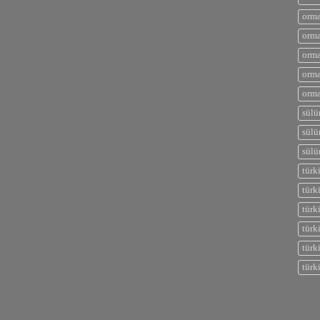
orma
orma
orma
orma
orma
sülü
sülü
sülü
türk
türk
türk
türk
türk
türk