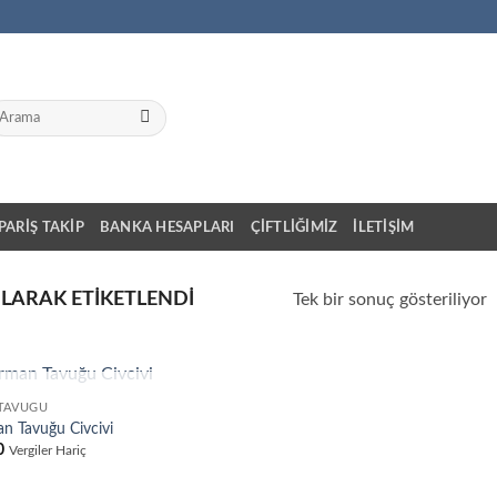
a:
IPARIŞ TAKIP
BANKA HESAPLARI
ÇIFTLIĞIMIZ
İLETIŞIM
OLARAK ETIKETLENDI
Tek bir sonuç gösteriliyor
STOKTA YOK
TAVUĞU
n Tavuğu Civcivi
0
Vergiler Hariç