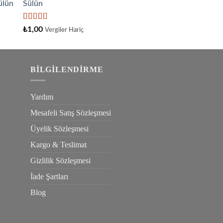
Sülün
aldı
5
₺
1,00
Vergiler Hariç
üzerinden
4.33
oy
aldı
BILGILENDIRME
Yardım
Mesafeli Satış Sözleşmesi
Üyelik Sözleşmesi
Kargo & Teslimat
Gizlilik Sözleşmesi
İade Şartları
Blog