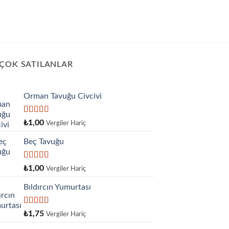
 ÇOK SATILANLAR
Orman Tavuğu Civcivi
5 üzerinden
₺
1,00
Vergiler Hariç
5.00
oy aldı
Beç Tavuğu
5
₺
1,00
Vergiler Hariç
üzerinden
4.00
oy
Bıldırcın Yumurtası
aldı
5
₺
1,75
Vergiler Hariç
üzerinden
4.33
oy