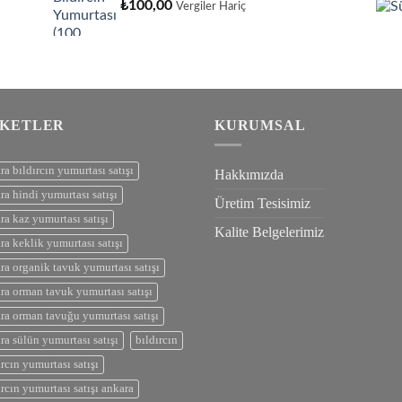
₺
100,00
Vergiler Hariç
IKETLER
KURUMSAL
ra bıldırcın yumurtası satışı
Hakkımızda
ra hindi yumurtası satışı
Üretim Tesisimiz
ra kaz yumurtası satışı
Kalite Belgelerimiz
ra keklik yumurtası satışı
ra organik tavuk yumurtası satışı
ra orman tavuk yumurtası satışı
ra orman tavuğu yumurtası satışı
ra sülün yumurtası satışı
bıldırcın
ırcın yumurtası satışı
ırcın yumurtası satışı ankara