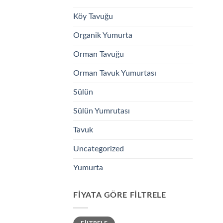
Köy Tavuğu
Organik Yumurta
Orman Tavuğu
Orman Tavuk Yumurtası
Sülün
Sülün Yumrutası
Tavuk
Uncategorized
Yumurta
FIYATA GÖRE FILTRELE
En
En