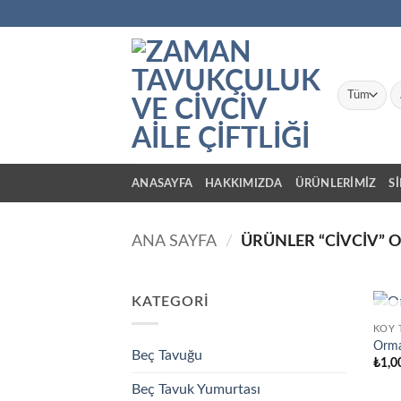
İçeriğe
atla
Ar
ANASAYFA
HAKKIMIZDA
ÜRÜNLERİMİZ
S
ANA SAYFA
/
ÜRÜNLER “CIVCIV” 
KATEGORI
KÖY 
Orma
Beç Tavuğu
₺
1,0
Beç Tavuk Yumurtası