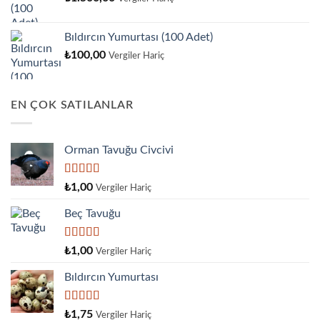
Bıldırcın Yumurtası (100 Adet)
₺
100,00
Vergiler Hariç
EN ÇOK SATILANLAR
Orman Tavuğu Civcivi
5 üzerinden
₺
1,00
Vergiler Hariç
5.00
oy aldı
Beç Tavuğu
5
₺
1,00
Vergiler Hariç
üzerinden
4.00
oy
Bıldırcın Yumurtası
aldı
5
₺
1,75
Vergiler Hariç