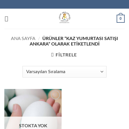
İçeriğe
atla
0
ANA SAYFA
/
ÜRÜNLER “KAZ YUMURTASI SATIŞI
ANKARA” OLARAK ETIKETLENDI
FILTRELE
STOKTA YOK