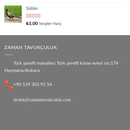
üzerinden
4.33
oy
Sülün
aldı
5
₺
1,00
Vergiler Hariç
üzerinden
4.33
oy
aldı
ZAMAN TAVUKÇULUK
Türk şerefli mahallesi Türk şerefli küme evleri no:174
Haymana/Ankara
+90 539 303 91 54
destek@zamantavukculuk.com