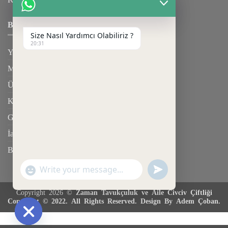
BILGILENDIRME
Size Nasıl Yardımcı Olabiliriz ?
20:31
Yardım
Mesafeli Satış Sözleşmesi
Üyelik Sözleşmesi
Kargo & Teslimat
Gizlilik Sözleşmesi
İade Şartları
Blog
UNDEFINED
"+CHATY_SETTINGS.LANG.EMOJI_PICKER+"
WhatsApp
Message
Copyright 2026 ©
Zaman Tavukçuluk ve Aile Civciv Çiftliği
Copyright © 2022. All Rights Reserved. Design By Adem Çoban.