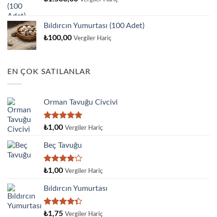
Bıldırcın Yumurtası (100 Adet)
₺
100,00
Vergiler Hariç
EN ÇOK SATILANLAR
Orman Tavuğu Civcivi
5 üzerinden
₺
1,00
Vergiler Hariç
5.00
oy
aldı
Beç Tavuğu
5
₺
1,00
Vergiler Hariç
üzerinden
4.00
oy
Bıldırcın Yumurtası
aldı
5
₺
1,75
Vergiler Hariç