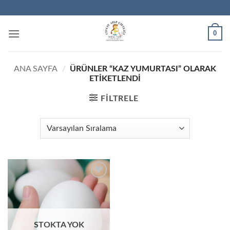
İçeriğe
atla
0
ANA SAYFA
/
ÜRÜNLER “KAZ YUMURTASI” OLARAK
ETIKETLENDI
FILTRELE
STOKTA YOK