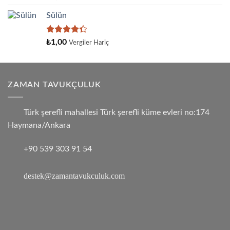
üzerinden
4.33
oy
Sülün
aldı
5
₺
1,00
Vergiler Hariç
üzerinden
4.33
oy
aldı
ZAMAN TAVUKÇULUK
Türk şerefli mahallesi Türk şerefli küme evleri no:174
Haymana/Ankara
+90 539 303 91 54
destek@zamantavukculuk.com