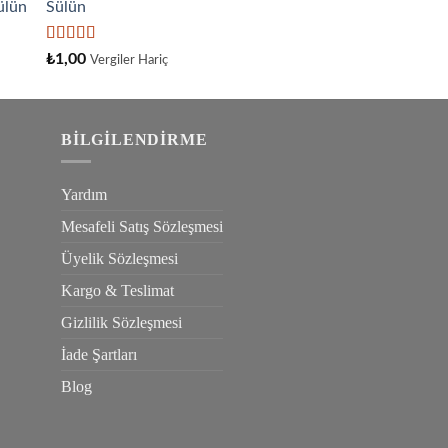
Sülün
aldı
5
₺
1,00
Vergiler Hariç
üzerinden
4.33
oy
aldı
BILGILENDIRME
Yardım
Mesafeli Satış Sözleşmesi
Üyelik Sözleşmesi
Kargo & Teslimat
Gizlilik Sözleşmesi
İade Şartları
Blog