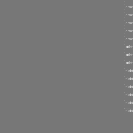
orma
orma
orma
orma
orma
sülü
sülü
sülü
türk
türk
türk
türk
türk
türk