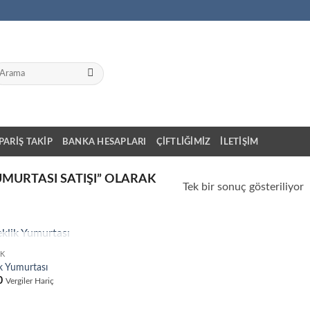
a:
IPARIŞ TAKIP
BANKA HESAPLARI
ÇIFTLIĞIMIZ
İLETIŞIM
UMURTASI SATIŞI” OLARAK
Tek bir sonuç gösteriliyor
STOKTA YOK
IK
ik Yumurtası
0
Vergiler Hariç