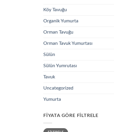
Köy Tavuğu
Organik Yumurta
Orman Tavuğu
Orman Tavuk Yumurtası
Sülün
Sülün Yumrutası
Tavuk
Uncategorized
Yumurta
FIYATA GÖRE FILTRELE
En
En