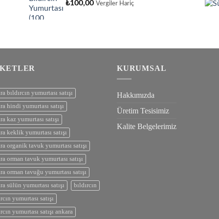
₺
100,00
Vergiler Hariç
IKETLER
KURUMSAL
ra bıldırcın yumurtası satışı
Hakkımızda
ra hindi yumurtası satışı
Üretim Tesisimiz
ra kaz yumurtası satışı
Kalite Belgelerimiz
ra keklik yumurtası satışı
ra organik tavuk yumurtası satışı
ra orman tavuk yumurtası satışı
ra orman tavuğu yumurtası satışı
ra sülün yumurtası satışı
bıldırcın
ırcın yumurtası satışı
ırcın yumurtası satışı ankara