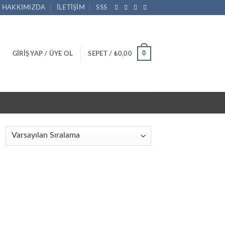
HAKKIMIZDA
İLETIŞIM
SSS
0
GIRIŞ YAP / ÜYE OL
SEPET /
₺
0,00