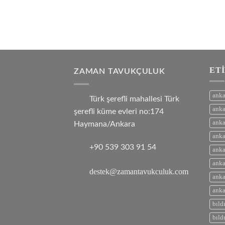
ET
ZAMAN TAVUKÇULUK
anka
Türk şerefli mahallesi Türk
anka
şerefli küme evleri no:174
anka
Haymana/Ankara
anka
+90 539 303 91 54
anka
anka
destek@zamantavukculuk.com
anka
anka
bıld
bıld