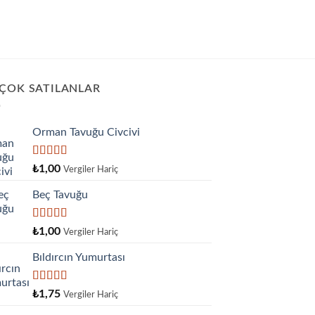
 ÇOK SATILANLAR
Orman Tavuğu Civcivi
5 üzerinden
₺
1,00
Vergiler Hariç
5.00
oy aldı
Beç Tavuğu
5
₺
1,00
Vergiler Hariç
üzerinden
4.00
oy
Bıldırcın Yumurtası
aldı
5
₺
1,75
Vergiler Hariç
üzerinden
4.33
oy