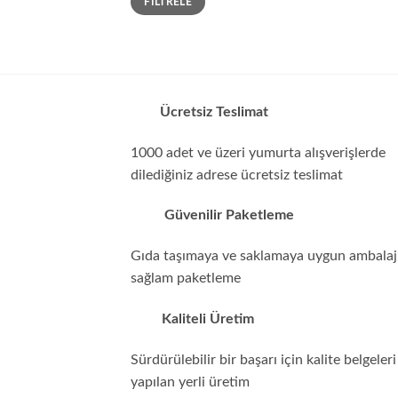
FILTRELE
düşük
yüksek
fiyat
fiyat
Ücretsiz Teslimat
1000 adet ve üzeri yumurta alışverişlerde
dilediğiniz adrese ücretsiz teslimat
Güvenilir Paketleme
Gıda taşımaya ve saklamaya uygun ambalajl
sağlam paketleme
Kaliteli Üretim
Sürdürülebilir bir başarı için kalite belgeleri 
yapılan yerli üretim