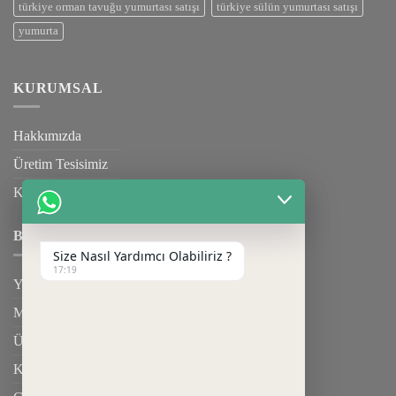
türkiye orman tavuğu yumurtası satışı
türkiye sülün yumurtası satışı
yumurta
KURUMSAL
Hakkımızda
Üretim Tesisimiz
Kalite Belgelerimiz
BILGILENDIRME
Size Nasıl Yardımcı Olabiliriz ?
17:19
Yardım
Mesafeli Satış Sözleşmesi
Üyelik Sözleşmesi
Kargo & Teslimat