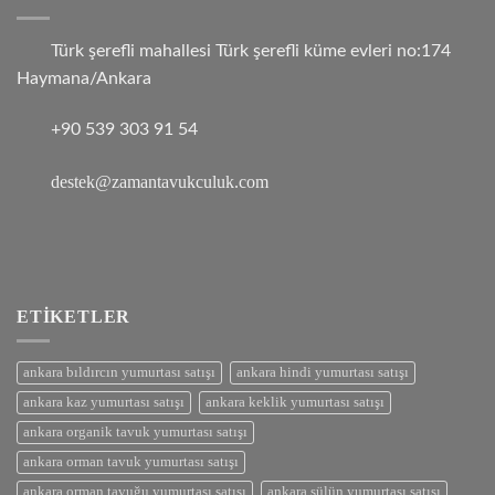
Türk şerefli mahallesi Türk şerefli küme evleri no:174
Haymana/Ankara
+90 539 303 91 54
destek@zamantavukculuk.com
ETIKETLER
ankara bıldırcın yumurtası satışı
ankara hindi yumurtası satışı
ankara kaz yumurtası satışı
ankara keklik yumurtası satışı
ankara organik tavuk yumurtası satışı
ankara orman tavuk yumurtası satışı
ankara orman tavuğu yumurtası satışı
ankara sülün yumurtası satışı