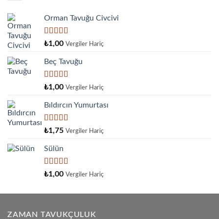
Orman Tavuğu Civcivi
5 üzerinden
₺
1,00
Vergiler Hariç
5.00
oy aldı
Beç Tavuğu
5
₺
1,00
Vergiler Hariç
üzerinden
4.00
oy
Bıldırcın Yumurtası
aldı
5
₺
1,75
Vergiler Hariç
üzerinden
4.33
oy
Sülün
aldı
5
₺
1,00
Vergiler Hariç
üzerinden
4.33
oy
aldı
ZAMAN TAVUKÇULUK