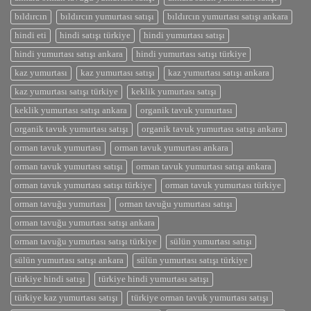
bıldırcın
bıldırcın yumurtası satışı
bıldırcın yumurtası satışı ankara
hindi eti
hindi satışı türkiye
hindi yumurtası satışı
hindi yumurtası satışı ankara
hindi yumurtası satışı türkiye
kaz yumurtası
kaz yumurtası satışı
kaz yumurtası satışı ankara
kaz yumurtası satışı türkiye
keklik yumurtası satışı
keklik yumurtası satışı ankara
organik tavuk yumurtası
organik tavuk yumurtası satışı
organik tavuk yumurtası satışı ankara
orman tavuk yumurtası
orman tavuk yumurtası ankara
orman tavuk yumurtası satışı
orman tavuk yumurtası satışı ankara
orman tavuk yumurtası satışı türkiye
orman tavuk yumurtası türkiye
orman tavuğu yumurtası
orman tavuğu yumurtası satışı
orman tavuğu yumurtası satışı ankara
orman tavuğu yumurtası satışı türkiye
sülün yumurtası satışı
sülün yumurtası satışı ankara
sülün yumurtası satışı türkiye
türkiye hindi satışı
türkiye hindi yumurtası satışı
türkiye kaz yumurtası satışı
türkiye orman tavuk yumurtası satışı