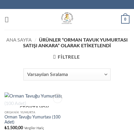
İçeriğe
atla
0
ANA SAYFA
/
ÜRÜNLER “ORMAN TAVUK YUMURTASI
SATIŞI ANKARA” OLARAK ETIKETLENDI
FILTRELE
STOKTA YOK
ORGANIK YUMURTA
Orman Tavuğu Yumurtası (100
Adet)
₺
1.500,00
Vergiler Hariç