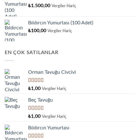
₺
1.500,00
Vergiler Hariç
Bıldırcın Yumurtası (100 Adet)
₺
100,00
Vergiler Hariç
EN ÇOK SATILANLAR
Orman Tavuğu Civcivi
5 üzerinden
₺
1,00
Vergiler Hariç
5.00
oy aldı
Beç Tavuğu
5
₺
1,00
Vergiler Hariç
üzerinden
4.00
oy
Bıldırcın Yumurtası
aldı