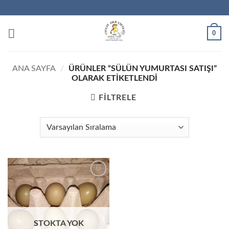
İçeriğe
atla
0
ANA SAYFA
/
ÜRÜNLER “SÜLÜN YUMURTASI SATIŞI”
OLARAK ETIKETLENDI
FILTRELE
STOKTA YOK