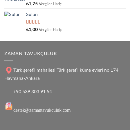
5
₺
1,75
Vergiler Hariç
üzerinden
4.33
oy
Sülün
aldı
5
₺
1,00
Vergiler Hariç
üzerinden
4.33
oy
aldı
ZAMAN TAVUKÇULUK
Türk şerefli mahallesi Türk şerefli küme evleri no:174
Haymana/Ankara
+90 539 303 91 54
destek@zamantavukculuk.com