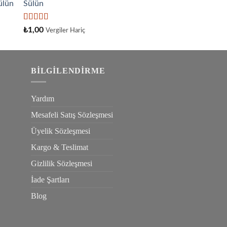
Sülün
aldı
5
₺
1,00
Vergiler Hariç
üzerinden
4.33
oy
aldı
BILGILENDIRME
Yardım
Mesafeli Satış Sözleşmesi
Üyelik Sözleşmesi
Kargo & Teslimat
Gizlilik Sözleşmesi
İade Şartları
Blog