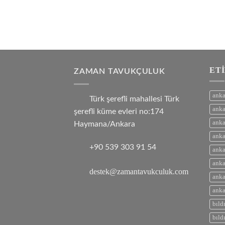
ET
ZAMAN TAVUKÇULUK
anka
Türk şerefli mahallesi Türk
anka
şerefli küme evleri no:174
anka
Haymana/Ankara
anka
+90 539 303 91 54
anka
anka
destek@zamantavukculuk.com
anka
anka
bıld
bıld