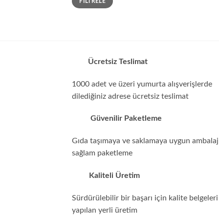
FILTRELE
düşük
yüksek
fiyat
fiyat
Ücretsiz Teslimat
1000 adet ve üzeri yumurta alışverişlerde
dilediğiniz adrese ücretsiz teslimat
Güvenilir Paketleme
Gıda taşımaya ve saklamaya uygun ambalajl
sağlam paketleme
Kaliteli Üretim
Sürdürülebilir bir başarı için kalite belgeleri 
yapılan yerli üretim