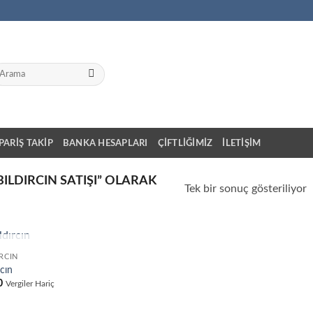
a:
IPARIŞ TAKIP
BANKA HESAPLARI
ÇIFTLIĞIMIZ
İLETIŞIM
ILDIRCIN SATIŞI” OLARAK
Tek bir sonuç gösteriliyor
STOKTA YOK
IRCIN
rcın
0
Vergiler Hariç