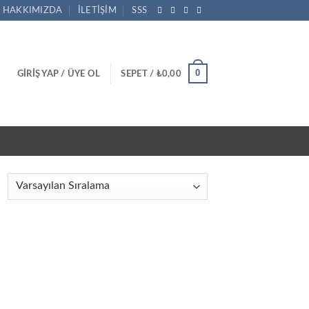
HAKKIMIZDA
İLETIŞIM
SSS
0
GIRIŞ YAP / ÜYE OL
SEPET /
₺
0,00