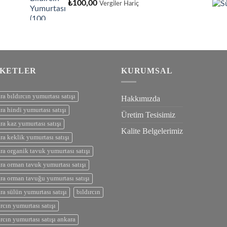
₺
100,00
Vergiler Hariç
IKETLER
KURUMSAL
ra bıldırcın yumurtası satışı
Hakkımızda
ra hindi yumurtası satışı
Üretim Tesisimiz
ra kaz yumurtası satışı
Kalite Belgelerimiz
ra keklik yumurtası satışı
ra organik tavuk yumurtası satışı
ra orman tavuk yumurtası satışı
ra orman tavuğu yumurtası satışı
ra sülün yumurtası satışı
bıldırcın
ırcın yumurtası satışı
ırcın yumurtası satışı ankara