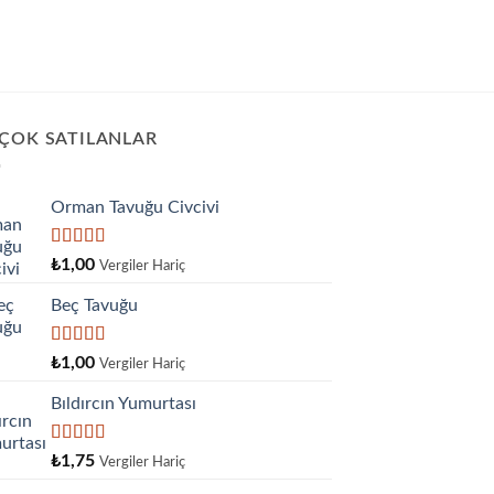
 ÇOK SATILANLAR
Orman Tavuğu Civcivi
5 üzerinden
₺
1,00
Vergiler Hariç
5.00
oy aldı
Beç Tavuğu
5
₺
1,00
Vergiler Hariç
üzerinden
4.00
oy
Bıldırcın Yumurtası
aldı
5
₺
1,75
Vergiler Hariç
üzerinden
4.33
oy