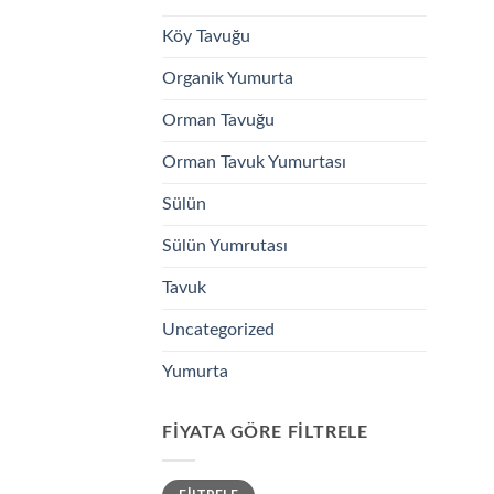
Köy Tavuğu
Organik Yumurta
Orman Tavuğu
Orman Tavuk Yumurtası
Sülün
Sülün Yumrutası
Tavuk
Uncategorized
Yumurta
FIYATA GÖRE FILTRELE
En
En