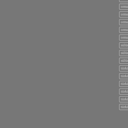
orma
orma
orma
orma
orma
sülü
sülü
sülü
türk
türk
türk
türk
türk
türk