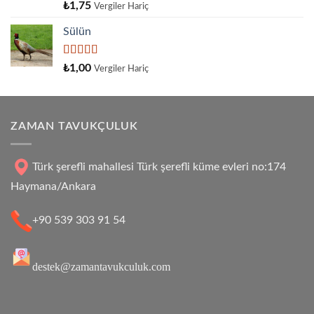
5
₺
1,75
Vergiler Hariç
üzerinden
4.33
oy
Sülün
aldı
5
₺
1,00
Vergiler Hariç
üzerinden
4.33
oy
aldı
ZAMAN TAVUKÇULUK
Türk şerefli mahallesi Türk şerefli küme evleri no:174
Haymana/Ankara
+90 539 303 91 54
destek@zamantavukculuk.com