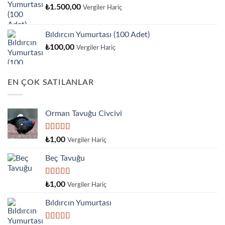
₺
1.500,00
Vergiler Hariç
Bıldırcın Yumurtası (100 Adet)
₺
100,00
Vergiler Hariç
EN ÇOK SATILANLAR
Orman Tavuğu Civcivi
5 üzerinden
₺
1,00
Vergiler Hariç
5.00
oy aldı
Beç Tavuğu
5
₺
1,00
Vergiler Hariç
üzerinden
4.00
oy
Bıldırcın Yumurtası
aldı