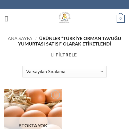
İçeriğe
atla
0
ANA SAYFA
/
ÜRÜNLER “TÜRKIYE ORMAN TAVUĞU
YUMURTASI SATIŞI” OLARAK ETIKETLENDI
FILTRELE
STOKTA YOK