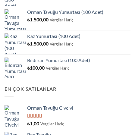
Orman Tavuğu Yumurtası (100 Adet)
₺
1.500,00
Vergiler Hariç
Kaz Yumurtası (100 Adet)
₺
1.500,00
Vergiler Hariç
Bıldırcın Yumurtası (100 Adet)
₺
100,00
Vergiler Hariç
EN ÇOK SATILANLAR
Orman Tavuğu Civcivi
5 üzerinden
₺
1,00
Vergiler Hariç
5.00
oy aldı
Beç Tavuğu