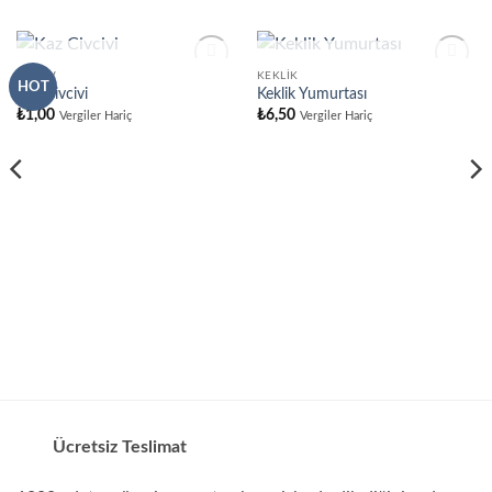
STOKTA YOK
STOKTA YOK
CIVCIV
KEKLIK
HOT
Kaz Civcivi
Keklik Yumurtası
₺
1,00
₺
6,50
Vergiler Hariç
Vergiler Hariç
Ücretsiz Teslimat