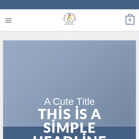
İçeriğe
atla
0
A Cute Title
THIS IS A
SIMPLE