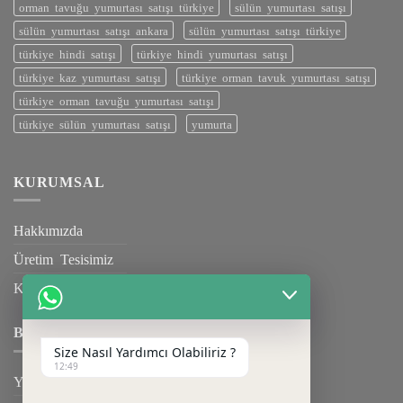
orman tavuğu yumurtası satışı türkiye
sülün yumurtası satışı
sülün yumurtası satışı ankara
sülün yumurtası satışı türkiye
türkiye hindi satışı
türkiye hindi yumurtası satışı
türkiye kaz yumurtası satışı
türkiye orman tavuk yumurtası satışı
türkiye orman tavuğu yumurtası satışı
türkiye sülün yumurtası satışı
yumurta
KURUMSAL
Hakkımızda
Üretim Tesisimiz
Kalite Belgelerimiz
BILGILENDIRME
Size Nasıl Yardımcı Olabiliriz ?
12:49
Yardım