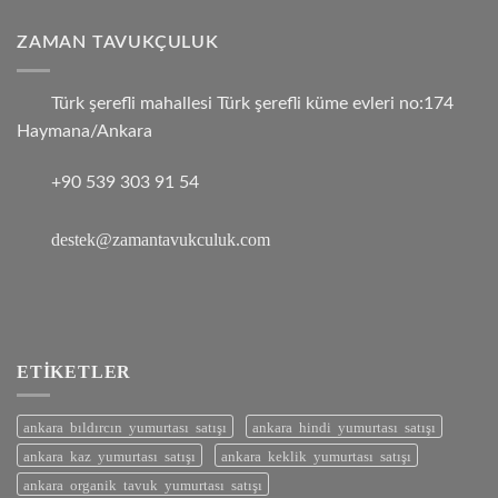
aldı
ZAMAN TAVUKÇULUK
Türk şerefli mahallesi Türk şerefli küme evleri no:174
Haymana/Ankara
+90 539 303 91 54
destek@zamantavukculuk.com
ETIKETLER
ankara bıldırcın yumurtası satışı
ankara hindi yumurtası satışı
ankara kaz yumurtası satışı
ankara keklik yumurtası satışı
ankara organik tavuk yumurtası satışı