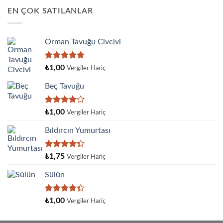
EN ÇOK SATILANLAR
Orman Tavuğu Civcivi
5 üzerinden
₺
1,00
Vergiler Hariç
5.00
oy
aldı
Beç Tavuğu
5
₺
1,00
Vergiler Hariç
üzerinden
4.00
oy
Bıldırcın Yumurtası
aldı
5
₺
1,75
Vergiler Hariç
üzerinden
4.33
oy
Sülün
aldı
5
₺
1,00
Vergiler Hariç
üzerinden
4.33
oy