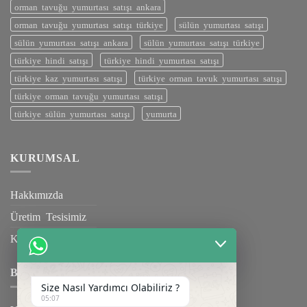
orman tavuğu yumurtası satışı ankara
orman tavuğu yumurtası satışı türkiye
sülün yumurtası satışı
sülün yumurtası satışı ankara
sülün yumurtası satışı türkiye
türkiye hindi satışı
türkiye hindi yumurtası satışı
türkiye kaz yumurtası satışı
türkiye orman tavuk yumurtası satışı
türkiye orman tavuğu yumurtası satışı
türkiye sülün yumurtası satışı
yumurta
KURUMSAL
Hakkımızda
Üretim Tesisimiz
Kalite Belgelerimiz
BILGILENDIRME
Size Nasıl Yardımcı Olabiliriz ?
05:07