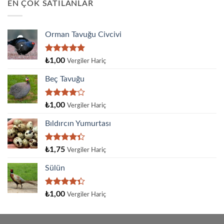
EN ÇOK SATILANLAR
Orman Tavuğu Civcivi
5 üzerinden
₺
1,00
Vergiler Hariç
5.00
oy
aldı
Beç Tavuğu
5
₺
1,00
Vergiler Hariç
üzerinden
4.00
oy
Bıldırcın Yumurtası
aldı
5
₺
1,75
Vergiler Hariç
üzerinden
4.33
oy
Sülün
aldı
5
₺
1,00
Vergiler Hariç
üzerinden
4.33
oy
aldı