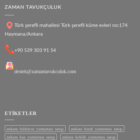
ZAMAN TAVUKÇULUK
Türk şerefli mahallesi Türk şerefli küme evleri no:174
Haymana/Ankara
+90 539 303 91 54
destek@zamantavukculuk.com
ETIKETLER
ankara bıldırcın yumurtası satışı
ankara hindi yumurtası satışı
ankara kaz yumurtası satışı
ankara keklik yumurtası satışı