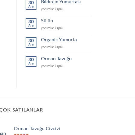
Bıldırcın Yumurtası
30
Ara
Bıldırcın
yorumlar kapalı
Yumurtası
için
Sülün
30
Ara
Sülün
yorumlar kapalı
için
Organik Yumurta
30
Ara
Organik
yorumlar kapalı
Yumurta
için
Orman Tavuğu
30
Ara
Orman
yorumlar kapalı
Tavuğu
için
 ÇOK SATILANLAR
Orman Tavuğu Civcivi