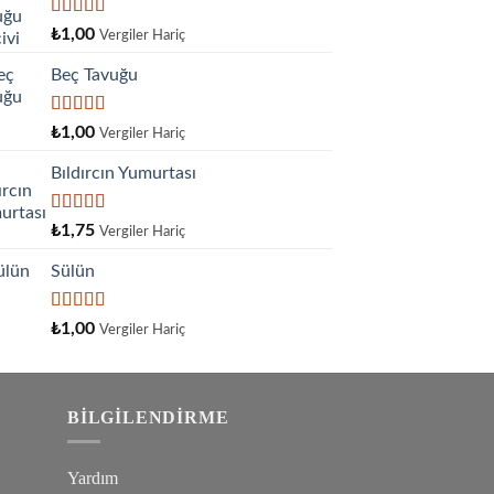
5 üzerinden
₺
1,00
Vergiler Hariç
5.00
oy aldı
Beç Tavuğu
5
₺
1,00
Vergiler Hariç
üzerinden
4.00
oy
Bıldırcın Yumurtası
aldı
5
₺
1,75
Vergiler Hariç
üzerinden
4.33
oy
Sülün
aldı
5
₺
1,00
Vergiler Hariç
üzerinden
4.33
oy
aldı
BILGILENDIRME
Yardım