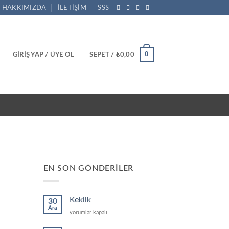
HAKKIMIZDA
İLETIŞIM
SSS
0
GIRIŞ YAP / ÜYE OL
SEPET /
₺
0,00
EN SON GÖNDERILER
Keklik
30
Ara
Keklik
yorumlar kapalı
için