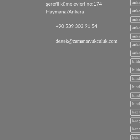
anka
şerefli küme evleri no:174
anka
Haymana/Ankara
anka
+90 539 303 91 54
anka
anka
destek@zamantavukculuk.com
anka
anka
bıld
bıld
hind
hind
hind
hind
kaz 
kaz 
kaz 
kekl