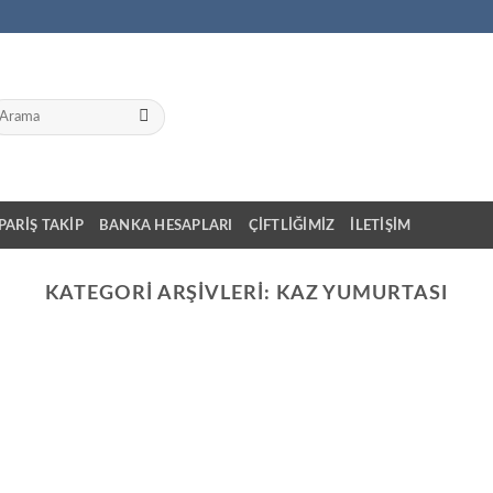
a:
IPARIŞ TAKIP
BANKA HESAPLARI
ÇIFTLIĞIMIZ
İLETIŞIM
KATEGORI ARŞIVLERI:
KAZ YUMURTASI