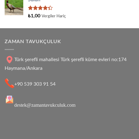
aldı
5
₺
1,00
Vergiler Hariç
üzerinden
4.33
oy
aldı
ZAMAN TAVUKÇULUK
Türk şerefli mahallesi Türk şerefli küme evleri no:174
Haymana/Ankara
+90 539 303 91 54
destek@zamantavukculuk.com