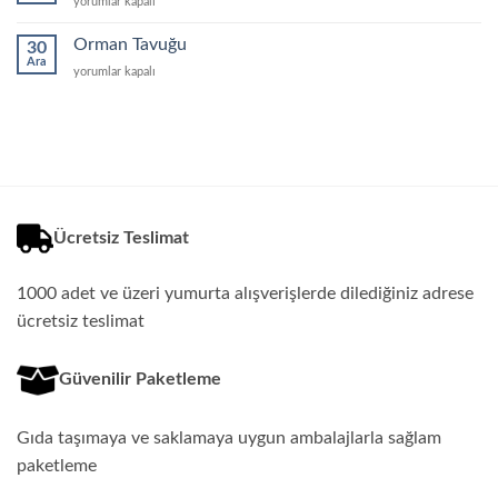
Organik
yorumlar kapalı
Yumurta
için
Orman Tavuğu
30
Ara
Orman
yorumlar kapalı
Tavuğu
için
Ücretsiz Teslimat
1000 adet ve üzeri yumurta alışverişlerde dilediğiniz adrese
ücretsiz teslimat
Güvenilir Paketleme
Gıda taşımaya ve saklamaya uygun ambalajlarla sağlam
paketleme