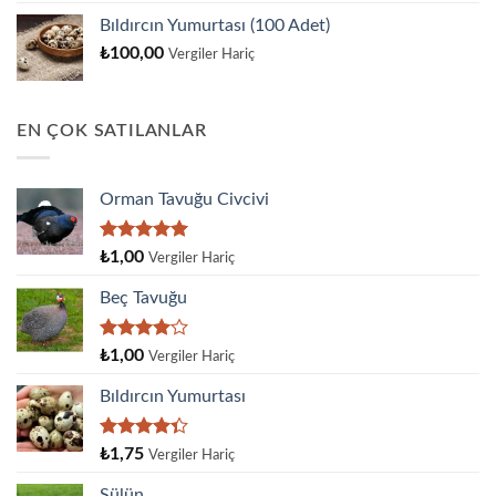
Bıldırcın Yumurtası (100 Adet)
₺
100,00
Vergiler Hariç
EN ÇOK SATILANLAR
Orman Tavuğu Civcivi
5 üzerinden
₺
1,00
Vergiler Hariç
5.00
oy
aldı
Beç Tavuğu
5
₺
1,00
Vergiler Hariç
üzerinden
4.00
oy
Bıldırcın Yumurtası
aldı
5
₺
1,75
Vergiler Hariç
üzerinden
4.33
oy
Sülün