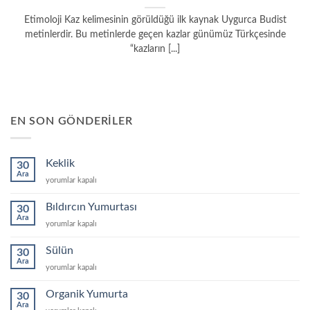
Etimoloji Kaz kelimesinin görüldüğü ilk kaynak Uygurca Budist
metinlerdir. Bu metinlerde geçen kazlar günümüz Türkçesinde
“kazların [...]
EN SON GÖNDERILER
Keklik
30
Ara
Keklik
yorumlar kapalı
için
Bıldırcın Yumurtası
30
Ara
Bıldırcın
yorumlar kapalı
Yumurtası
için
Sülün
30
Ara
Sülün
yorumlar kapalı
için
Organik Yumurta
30
Ara