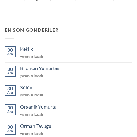
EN SON GÖNDERILER
Keklik
30
Ara
Keklik
yorumlar kapalı
için
Bıldırcın Yumurtası
30
Ara
Bıldırcın
yorumlar kapalı
Yumurtası
için
Sülün
30
Ara
Sülün
yorumlar kapalı
için
Organik Yumurta
30
Ara
Organik
yorumlar kapalı
Yumurta
için
Orman Tavuğu
30
Ara
Orman
yorumlar kapalı