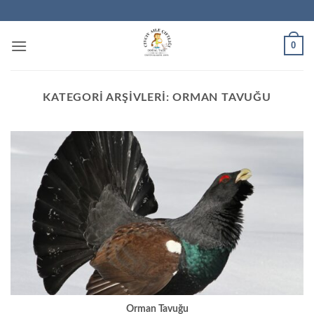
İçeriğe
atla
0
KATEGORI ARŞIVLERI:
ORMAN TAVUĞU
Orman Tavuğu