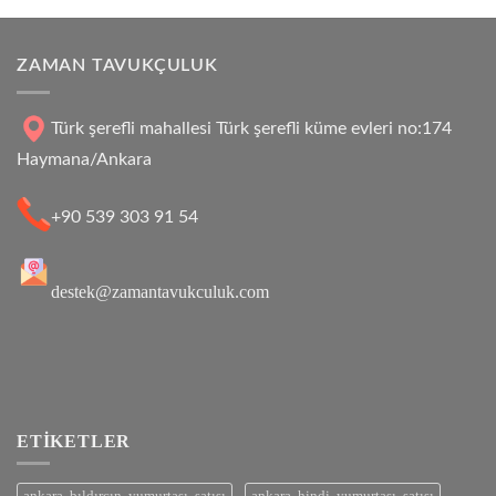
4.33
oy
aldı
ZAMAN TAVUKÇULUK
Türk şerefli mahallesi Türk şerefli küme evleri no:174
Haymana/Ankara
+90 539 303 91 54
destek@zamantavukculuk.com
ETIKETLER
ankara bıldırcın yumurtası satışı
ankara hindi yumurtası satışı