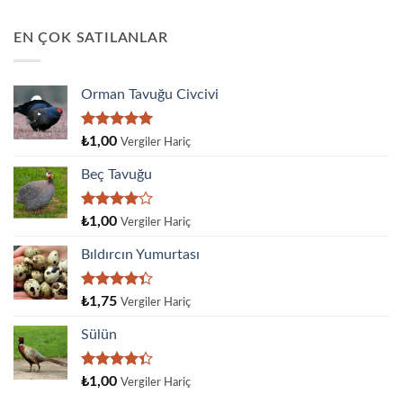
EN ÇOK SATILANLAR
Orman Tavuğu Civcivi
5 üzerinden
₺
1,00
Vergiler Hariç
5.00
oy
aldı
Beç Tavuğu
5
₺
1,00
Vergiler Hariç
üzerinden
4.00
oy
Bıldırcın Yumurtası
aldı
5
₺
1,75
Vergiler Hariç
üzerinden
4.33
oy
Sülün
aldı
5
₺
1,00
Vergiler Hariç
üzerinden