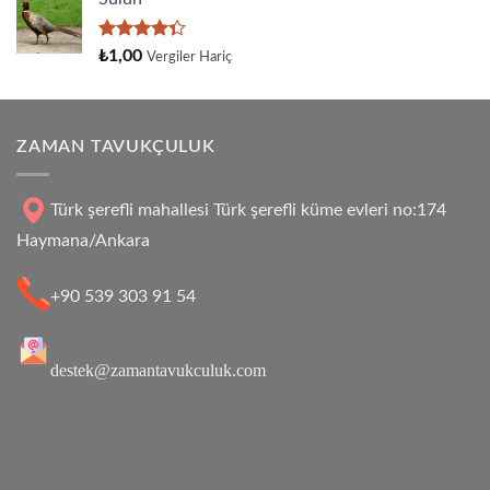
aldı
5
₺
1,00
Vergiler Hariç
üzerinden
4.33
oy
aldı
ZAMAN TAVUKÇULUK
Türk şerefli mahallesi Türk şerefli küme evleri no:174
Haymana/Ankara
+90 539 303 91 54
destek@zamantavukculuk.com