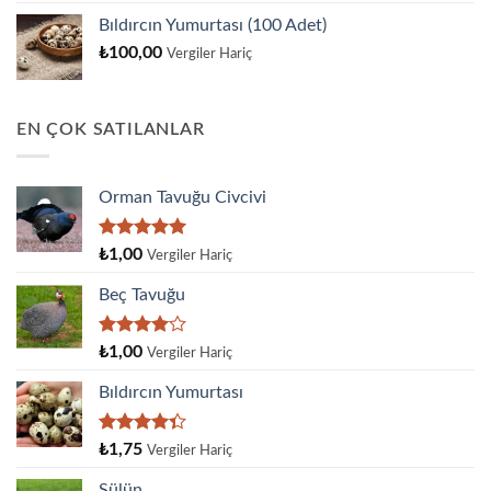
Bıldırcın Yumurtası (100 Adet)
₺
100,00
Vergiler Hariç
EN ÇOK SATILANLAR
Orman Tavuğu Civcivi
5 üzerinden
₺
1,00
Vergiler Hariç
5.00
oy
aldı
Beç Tavuğu
5
₺
1,00
Vergiler Hariç
üzerinden
4.00
oy
Bıldırcın Yumurtası
aldı
5
₺
1,75
Vergiler Hariç
üzerinden
4.33
oy
Sülün