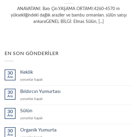
ANAVATANI: Batı Çin.YAŞAMA ORTAMI:4260-4570 m
yüksekliğindeki dağlık araziler ve bambu ormanları. sülün satışı
ankaraGENEL BİLGİ: Elmas Sülün, [...]
EN SON GÖNDERILER
Keklik
30
Ara
Keklik
yorumlar kapalı
için
Bıldırcın Yumurtası
30
Ara
Bıldırcın
yorumlar kapalı
Yumurtası
için
Sülün
30
Ara
Sülün
yorumlar kapalı
için
Organik Yumurta
30
Ara