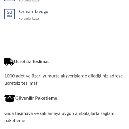
Organik
yorumlar kapalı
Yumurta
için
Orman Tavuğu
30
Ara
Orman
yorumlar kapalı
Tavuğu
için
Ücretsiz Teslimat
1000 adet ve üzeri yumurta alışverişlerde dilediğiniz adrese
ücretsiz teslimat
Güvenilir Paketleme
Gıda taşımaya ve saklamaya uygun ambalajlarla sağlam
paketleme