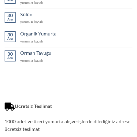
Ara
Bıldırcın
yorumlar kapalı
Yumurtası
için
Sülün
30
Ara
Sülün
yorumlar kapalı
için
Organik Yumurta
30
Ara
Organik
yorumlar kapalı
Yumurta
için
Orman Tavuğu
30
Ara
Orman
yorumlar kapalı
Tavuğu
için
Ücretsiz Teslimat
1000 adet ve üzeri yumurta alışverişlerde dilediğiniz adrese
ücretsiz teslimat