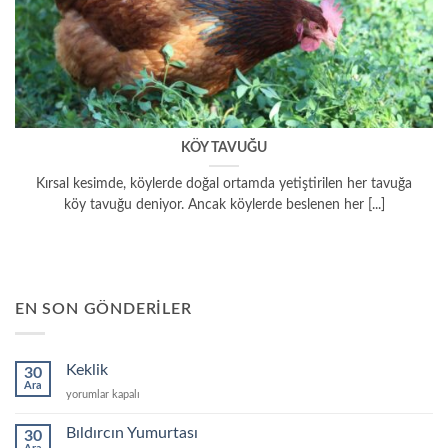
KÖY TAVUĞU
Kırsal kesimde, köylerde doğal ortamda yetiştirilen her tavuğa
köy tavuğu deniyor. Ancak köylerde beslenen her [...]
EN SON GÖNDERILER
Keklik
30
Ara
Keklik
yorumlar kapalı
için
Bıldırcın Yumurtası
30