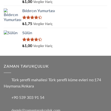
5
₺
1,00
Vergiler Hariç
üzerinden
4.00
oy
Bıldırcın Yumurtası
aldı
5
₺
1,75
Vergiler Hariç
üzerinden
4.33
oy
Sülün
aldı
5
₺
1,00
Vergiler Hariç
üzerinden
4.33
oy
aldı
ZAMAN TAVUKÇULUK
Türk şerefli mahallesi Türk şerefli küme evleri no:174
Haymana/Ankara
+90 539 303 91 54
destek@zamantavukculuk.com