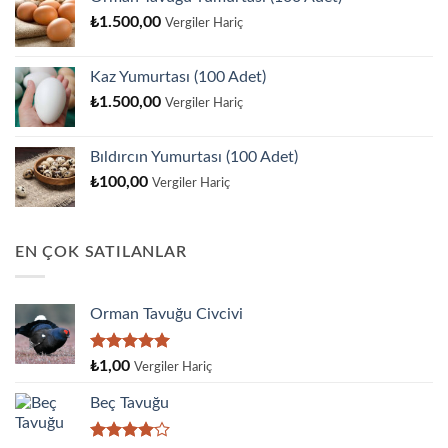
₺
1.500,00
Vergiler Hariç
Kaz Yumurtası (100 Adet)
₺
1.500,00
Vergiler Hariç
Bıldırcın Yumurtası (100 Adet)
₺
100,00
Vergiler Hariç
EN ÇOK SATILANLAR
Orman Tavuğu Civcivi
5 üzerinden
₺
1,00
Vergiler Hariç
5.00
oy
aldı
Beç Tavuğu